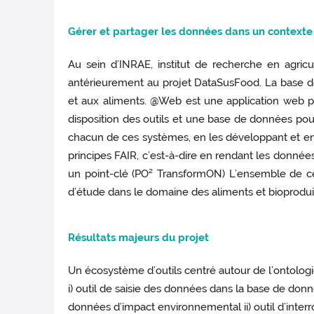
Gérer et partager les don
nées dans un contexte
Au sein d’INRAE, institut de recherche en agric
antérieurement au projet DataSusFood. La base de
et aux aliments. @Web est une application web 
disposition des outils et une base de données pour
chacun de ces systèmes, en les développant et en f
principes FAIR, c’est-à-dire en rendant les données t
un point-clé (PO² TransformON) L’ensemble de ce
d’étude dans le domaine des aliments et bioprodui
Résultats maje
urs du projet
Un écosystème d’outils centré autour de l’ontologie
i) outil de saisie des données dans la base de don
données d’impact environnemental ii) outil d’inte