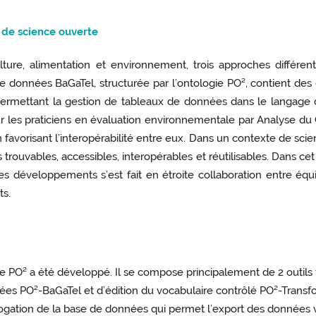
 de science ouverte
ulture, alimentation et environnement, trois approches différ
 données BaGaTel, structurée par l’ontologie PO², contient des
permettant la gestion de tableaux de données dans le langa
 les praticiens en évaluation environnementale par Analyse du Cy
avorisant l’interopérabilité entre eux. Dans un contexte de scien
rouvables, accessibles, interopérables et réutilisables. Dans cet o
s développements s’est fait en étroite collaboration entre équ
ts.
 PO² a été développé. Il se compose principalement de 2 outils fac
nées PO²-BaGaTel et d’édition du vocabulaire contrôlé PO²-Transfo
rrogation de la base de données qui permet l’export des données