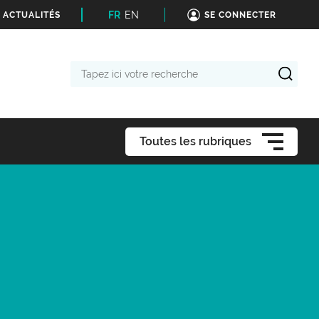
FR
EN
 ACTUALITÉS
SE CONNECTER
Tapez
ici
votre
recherche
Toutes les rubriques